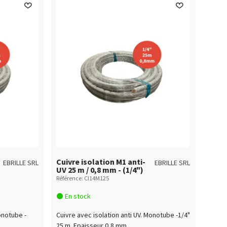
Cuivre isolation M1 anti-
EBRILLE SRL
EBRILLE SRL
UV 25 m / 0,8 mm - (1/4")
Référence: CI14M125
En stock
onotube -
Cuivre avec isolation anti UV. Monotube -1/4"
25 m Epaisseur 0,8 mm