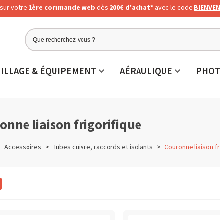
sur votre
1ère commande web
dès
200€ d'achat*
avec le code
BIENVEN
ILLAGE & ÉQUIPEMENT
AÉRAULIQUE
PHOT
onne liaison frigorifique
>
Accessoires
>
Tubes cuivre, raccords et isolants
>
Couronne liaison fr