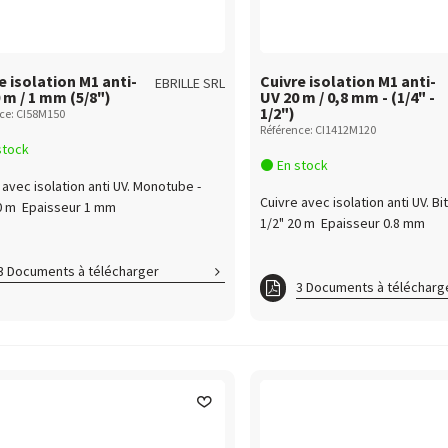
e isolation M1 anti-
Cuivre isolation M1 anti-
EBRILLE SRL
 m / 1 mm (5/8")
UV 20 m / 0,8 mm - (1/4" -
1/2")
ce: CI58M150
Référence: CI1412M120
stock
En stock
 avec isolation anti UV. Monotube -
Cuivre avec isolation anti UV. Bit
0 m Epaisseur 1 mm
1/2" 20 m Epaisseur 0.8 mm
3 Documents à télécharger
3 Documents à télécharg
re_PV_CSTB
Cuivre_PV_CSTB
eisolmonobitube_PV
Cuivrebitube_CRT
remonotube_CRT
Cuivreisolmonobitube_PV