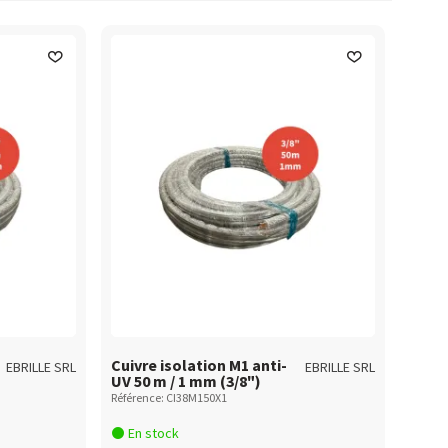
Cuivreisolmonobitube_PV
Cuivremonotube_CRT
Cuivre isolation M1 anti-
EBRILLE SRL
EBRILLE SRL
UV 50 m / 1 mm (3/8")
Référence: CI38M150X1
En stock