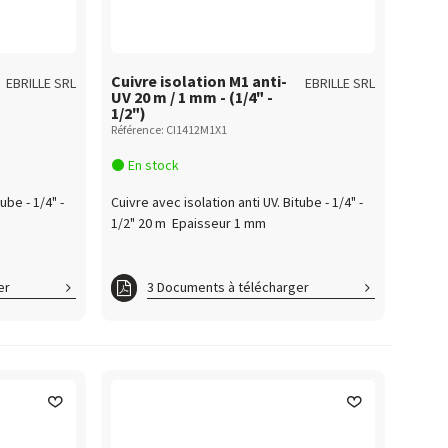
Cuivre isolation M1 anti-
EBRILLE SRL
EBRILLE SRL
UV 20 m / 1 mm - (1/4" -
1/2")
Référence: CI1412M1X1
En stock
ube - 1/4" -
Cuivre avec isolation anti UV. Bitube - 1/4" -
1/2" 20 m Epaisseur 1 mm
er
3 Documents à télécharger
Cuivre_PV_CSTB
Cuivrebitube_CRT
Cuivreisolmonobitube_PV