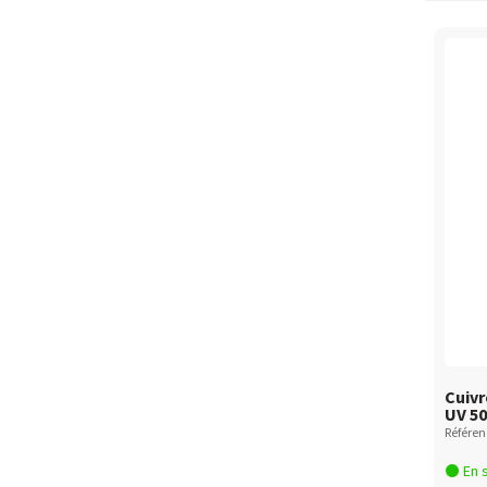
Cuivr
Cuiv
Cuivr
UV 50
Référen
En 