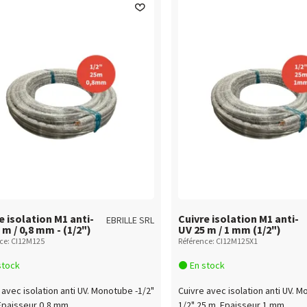
e isolation M1 anti-
Cuivre isolation M1 anti-
EBRILLE SRL
 m / 0,8 mm - (1/2")
UV 25 m / 1 mm (1/2")
ce: CI12M125
Référence: CI12M125X1
stock
En stock
 avec isolation anti UV. Monotube -1/2"
Cuivre avec isolation anti UV. M
Epaisseur 0,8 mm
1/2" 25 m Epaisseur 1 mm