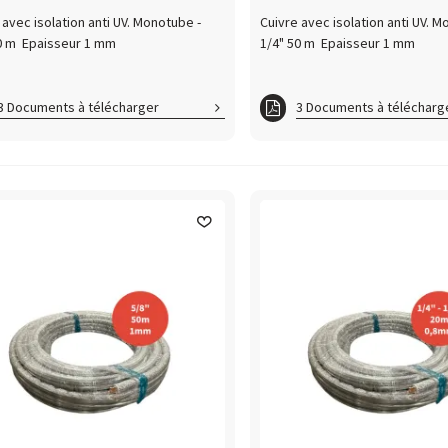
 avec isolation anti UV. Monotube -
Cuivre avec isolation anti UV. M
0 m Epaisseur 1 mm
1/4" 50 m Epaisseur 1 mm
3 Documents à télécharger
3 Documents à télécharg
eisolmonobitube_PV
Cuivre_PV_CSTB
remonotube_CRT
Cuivreisolmonobitube_PV
re_PV_CSTB
Cuivremonotube_CRT