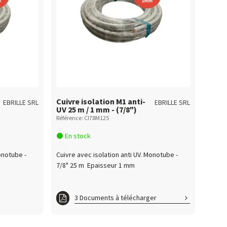
Cuivre isolation M1 anti-
EBRILLE SRL
EBRILLE SRL
UV 25 m / 1 mm - (7/8")
Référence: CI78M125
En stock
onotube -
Cuivre avec isolation anti UV. Monotube -
7/8" 25 m Epaisseur 1 mm
3 Documents à télécharger
Cuivre_PV_CSTB