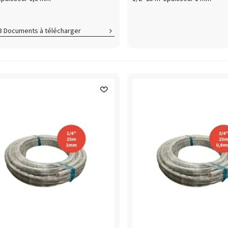
3 Documents à télécharger
eisolmonobitube_PV
remonotube_CRT
re_PV_CSTB