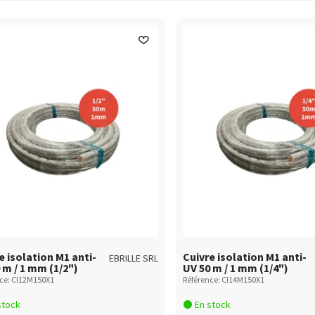
eisolmonobitube_PV
remonotube_CRT
e isolation M1 anti-
Cuivre isolation M1 anti-
EBRILLE SRL
 m / 1 mm (1/2")
UV 50 m / 1 mm (1/4")
ce: CI12M150X1
Référence: CI14M150X1
stock
En stock