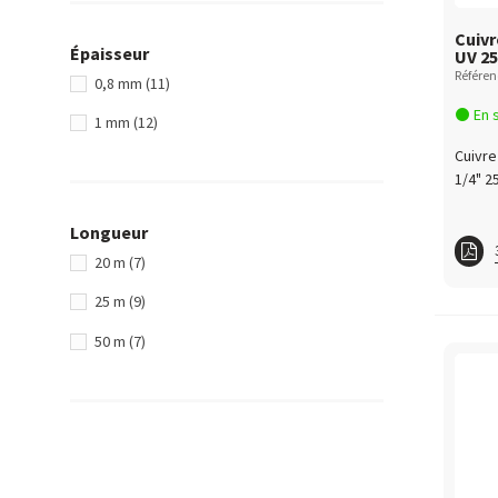
5/8"
(3)
Cuivr
Épaisseur
7/8"
(1)
UV 25
Référen
0,8 mm
(11)
En 
1 mm
(12)
Cuivre
1/4" 2
Longueur
20 m
(7)
Cuiv
25 m
(9)
Cuivr
50 m
(7)
Cuiv