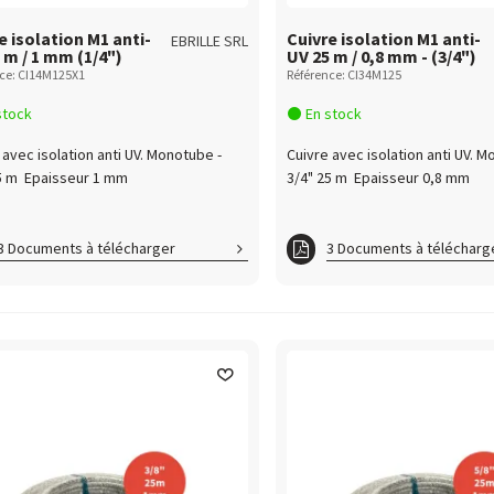
e isolation M1 anti-
Cuivre isolation M1 anti-
EBRILLE SRL
 m / 1 mm (1/4")
UV 25 m / 0,8 mm - (3/4")
ce: CI14M125X1
Référence: CI34M125
stock
En stock
 avec isolation anti UV. Monotube -
Cuivre avec isolation anti UV. M
5 m Epaisseur 1 mm
3/4" 25 m Epaisseur 0,8 mm
3 Documents à télécharger
3 Documents à télécharg
re_PV_CSTB
Cuivreisolmonobitube_PV
eisolmonobitube_PV
Cuivremonotube_CRT
remonotube_CRT
Cuivre_PV_CSTB