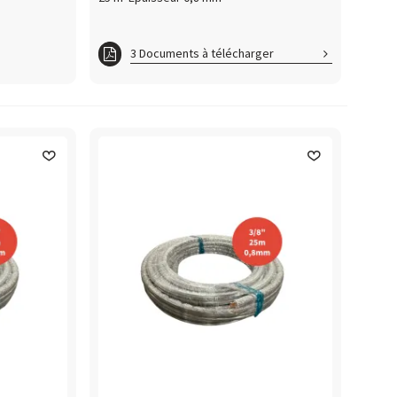
3 Documents à télécharger
Cuivreisolmonobitube_PV
Cuivremonotube_CRT
Cuivre_PV_CSTB