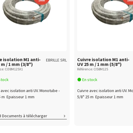
e isolation M1 anti-
Cuivre isolation M1 anti-
EBRILLE SRL
 m / 1 mm (3/8")
UV 25 m / 1 mm (5/8")
ce: CI38M125X1
Référence: CI58M125
stock
En stock
 avec isolation anti UV. Monotube -
Cuivre avec isolation anti UV. M
5 m Epaisseur 1 mm
5/8" 25 m Epaisseur 1 mm
3 Documents à télécharger
re_PV_CSTB