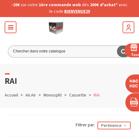
-20€
sur votre
1ère commande web
dès
200€ d'achat*
avec
le code
BIENVENUE20
fav
RAI
Accueil
>
Air.Air
>
Monosplit
>
Cassette
>
RAI
Filtrer par:
Pertinence