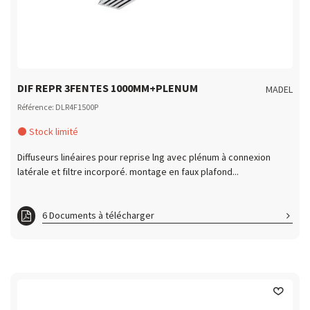
ft DL3F1200
ft DL3F1500
ft DL3F2000
ft DL4F1000
DIF REPR 3FENTES 1000MM+PLENUM
MADEL
ft DL4F1200
Référence: DLR4F1500P
ft DL4F1500
Stock limité
ft DL4F2000
Diffuseurs linéaires pour reprise lng avec plénum à connexion
ft DL1F1200
latérale et filtre incorporé. montage en faux plafond...
6 Documents à télécharger
ft DLR3F1000P
ft DLR3F1200P
ft DLR3F1500P
ft DLR4F1000P