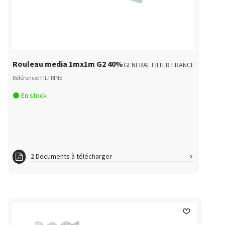
ft FILTRE400150
ft FILTRE500100
ft FILTRE500150
ft FILTRE600100
Rouleau media 1mx1m G2 40%
GENERAL FILTER FRANCE
ft FILTRE600150
Référence: FILTRINE
ft FILTRE800100
En stock
ft FILTRE800150
2 Documents à télécharger
fc FILTRINE
ft FILTRINE