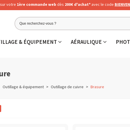
sur votre
1ère commande web
dès
200€ d'achat*
avec le code
BIENVEN
ILLAGE & ÉQUIPEMENT
AÉRAULIQUE
PHOT
ure
>
Outillage & équipement
>
Outillage de cuivre
>
Brasure