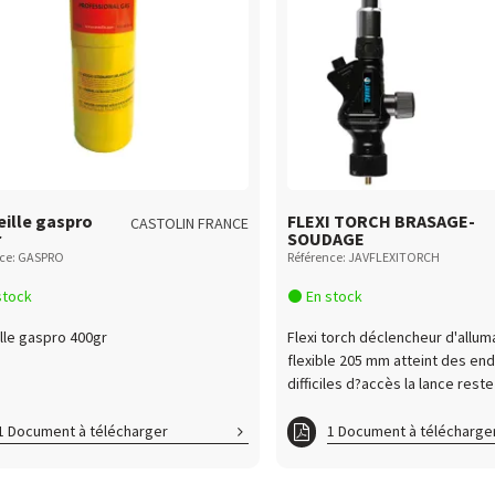
ille gaspro
FLEXI TORCH BRASAGE-
CASTOLIN FRANCE
r
SOUDAGE
nce: GASPRO
Référence: JAVFLEXITORCH
stock
En stock
lle gaspro 400gr
Flexi torch déclencheur d'allu
flexible 205 mm atteint des end
difficiles d?accès la lance reste 
1 Document à télécharger
1 Document à télécharge
SPRO
fc JAVFLEXITORCH