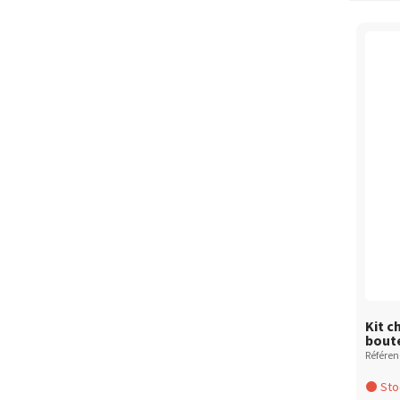
Kit c
bout
Référe
Stoc