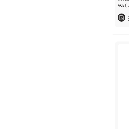
ACET) A
fc B
ft BR