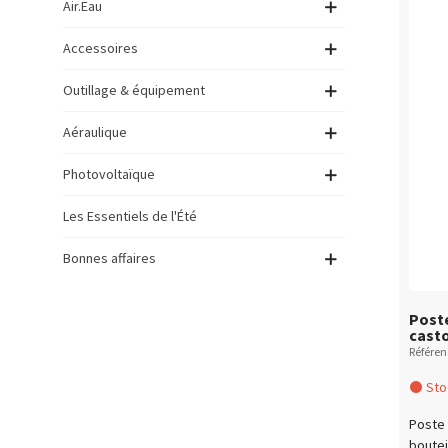
Air.Eau
Accessoires
Outillage & équipement
Aéraulique
Photovoltaïque
Les Essentiels de l'Été
Bonnes affaires
Post
casto
Référe
Stoc
Poste 
boutei