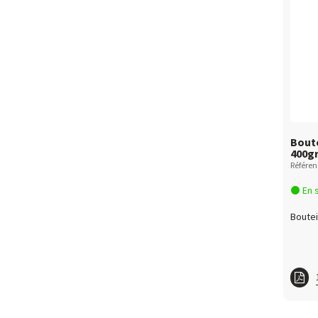
Boute
400g
Référe
En 
Boutei
ft GA