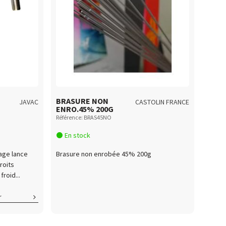
BRASURE NON
JAVAC
CASTOLIN FRANCE
ENRO.45% 200G
Référence: BRAS45NO
En stock
mage lance
Brasure non enrobée 45% 200g
roits
froid...
r