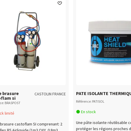
e brasure
PATE ISOLANTE THERMIQ
CASTOLIN FRANCE
flam si
Référence: PATISOL
nce: BRASPOST
En stock
k limité
Une pâte isolante réutilisable 
brasure castoflam SI comprenant: 2
protéger les régions proches 
lles B5 Airliquide (1m3 OXY, 0.8m3