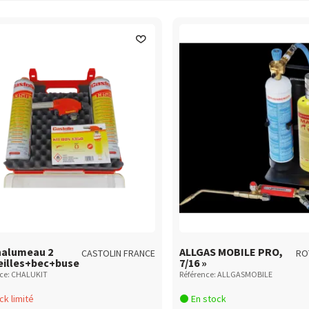
halumeau 2
ALLGAS MOBILE PRO,
CASTOLIN FRANCE
RO
eilles+bec+buse
7/16 »
nce: CHALUKIT
Référence: ALLGASMOBILE
k limité
En stock