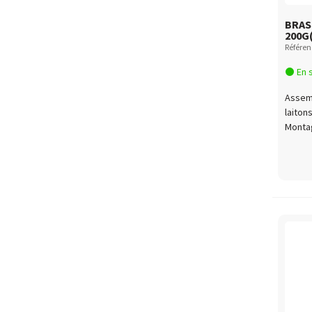
BRAS
200G
Référen
En 
Assemb
laiton
Montag