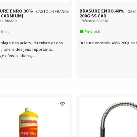
URE ENRO.30%
BRASURE ENRO.40%
CASTOLIN FRANCE
CAST
(CADMIUM)
200G SS CAD
ce: BRAS30
Référence: BRAS40
stock
En stock
lage des aciers, du cuivre et des
Brasure enrobée 40% 200g ss 
s ; tolère des jeux importants.
e d’installations,...