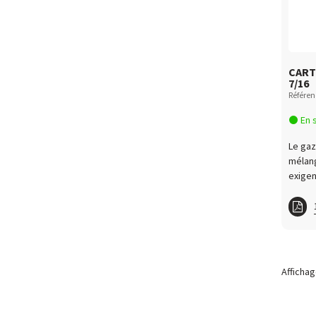
CART
7/16
Référe
En 
Le ga
mélang
exigen
MAPP
Affichag