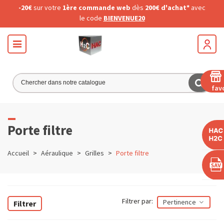
-20€
sur votre
1ère commande web
dès
200€ d'achat*
avec
le code
BIENVENUE20
fav
Porte filtre
Accueil
>
Aéraulique
>
Grilles
>
Porte filtre
Filtrer par:
Pertinence
Filtrer