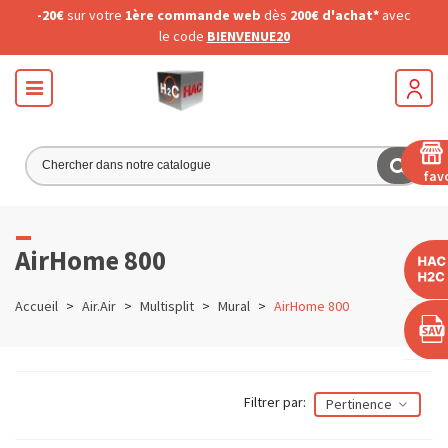
-20€
sur votre
1ère commande web
dès
200€ d'achat*
avec
le code
BIENVENUE20
fav
AirHome 800
Accueil
>
Air.Air
>
Multisplit
>
Mural
>
AirHome 800
Filtrer par:
Pertinence